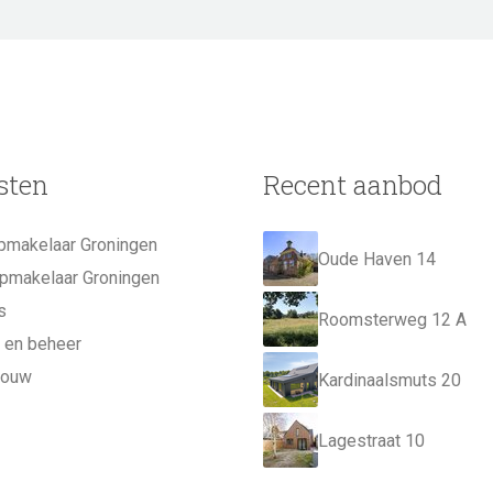
sten
Recent aanbod
pmakelaar Groningen
Oude Haven 14
pmakelaar Groningen
s
Roomsterweg 12 A
 en beheer
bouw
Kardinaalsmuts 20
Lagestraat 10