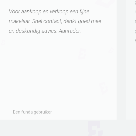
goed contact. korte lijntjes. prettig in
omgang. verstand van zaken.
prijs/kwaliteit zeer goed. Je moet het
gewoon over laten aan hun ook al is dat
niet je eerste natuur
Een funda gebruiker