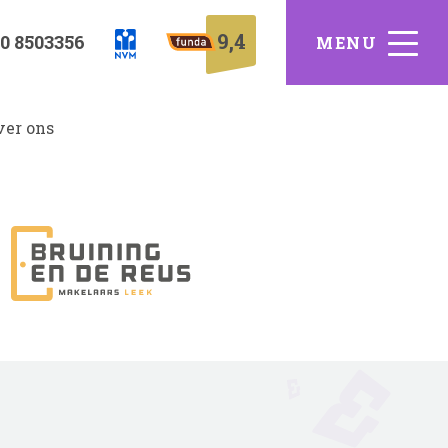
9,4
0 8503356
ver ons