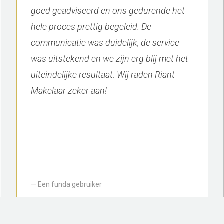
Voor aankoop en verkoop een fijne
makelaar. Snel contact, denkt goed mee
en deskundig advies. Aanrader.
Een funda gebruiker