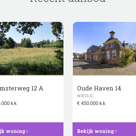
msterweg 12 A
Oude Haven 14
NIEZIJL
.000 k.k.
€ 450.000 k.k.
jk woning
Bekijk woning