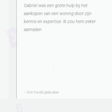
goed geadviseerd en ons gedurende het
hele proces prettig begeleid. De
communicatie was duidelijk, de service
was uitstekend en we zijn erg blij met het
uiteindelijke resultaat. Wij raden Riant
Makelaar zeker aan!
Een funda gebruiker