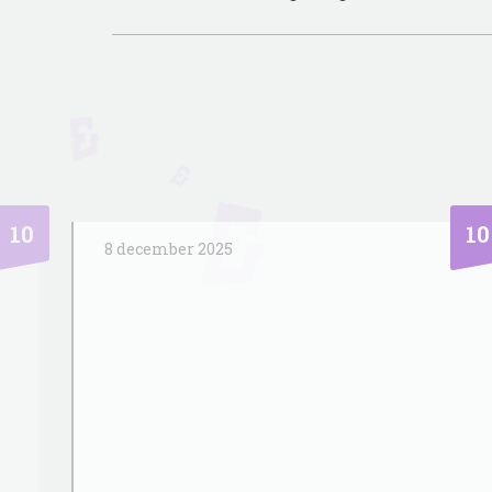
10
10
2 juli 2026
Wij zijn zeer tevreden over Riant Makelaar.
Gabriel en zijn team hebben ons super