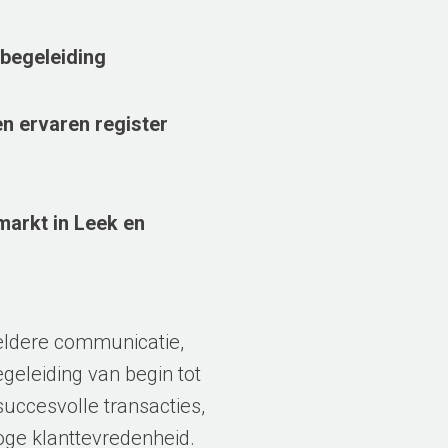
begeleiding
n ervaren register
arkt in Leek en
eldere communicatie,
egeleiding van begin tot
succesvolle transacties,
oge klanttevredenheid.