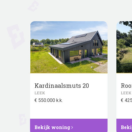
Kardinaalsmuts 20
Roo
LEEK
LEEK
€ 550.000 k.k.
€ 425
Bekijk woning
Beki