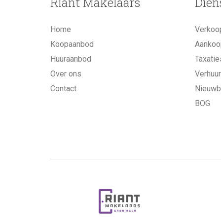
Riant Makelaars
Dien
Home
Verkoo
Koopaanbod
Aankoo
Huuraanbod
Taxatie
Over ons
Verhuur
Contact
Nieuw
BOG