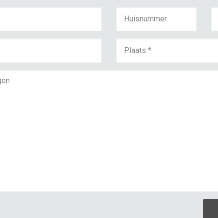
*
*
*