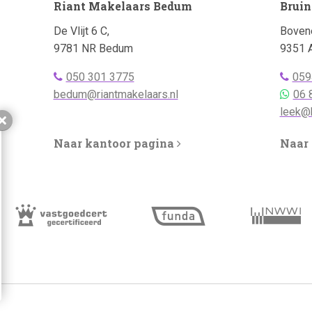
Riant Makelaars Bedum
Bruin
Adres:
Adres:
De Vlijt 6 C,
Bovene
9781 NR Bedum
9351 
Telefoonnummer
Telef
050 301 3775
059
bellen:
Emailadres:
bellen:
Telef
bedum@riantmakelaars.nl
06 
Whats
Emaila
leek@b
Sluiten
Naar kantoor pagina
Naar