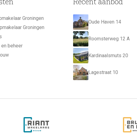
sten
Recent aanbod
pmakelaar Groningen
Oude Haven 14
pmakelaar Groningen
s
Roomsterweg 12 A
 en beheer
bouw
Kardinaalsmuts 20
Lagestraat 10