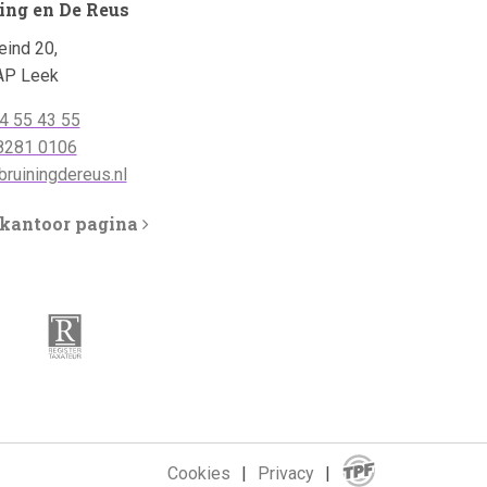
ing en De Reus
ind 20,
AP Leek
oonnummer
4 55 43 55
oonnummer
8281 0106
App:
dres:
ruiningdereus.nl
 kantoor pagina
Realisatie:
Cookies
Privacy