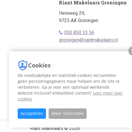
Riant Makelaars Groningen
Adres:
Hereweg 29,
9725 AA Groningen
Telefoonnummer
050 850 33 56
bellen:
Emailadres:
groningen@riantmakelaars.nl
Naar kantoor pagina
Cookies
De noodzakelijke en statistiek-cookies verzamelen
geen persoonsgegevens maar helpen ons de site te
verbeteren. Ga je voor een optimaal werkende
website inclusief embedded content?
Lees meer over
cookies
Accepteren
Meer informatie
Riant Makelaars © 2026