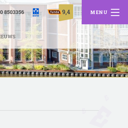
9,4
0 8503356
IEUWS