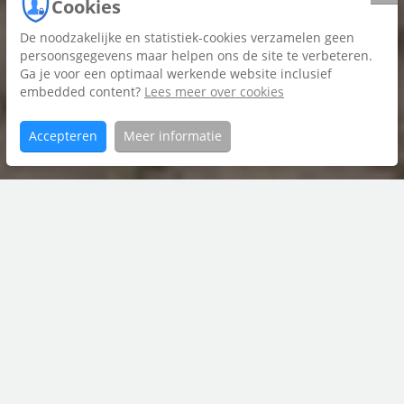
Cookies
De noodzakelijke en statistiek-cookies verzamelen geen
Foto's
persoonsgegevens maar helpen ons de site te verbeteren.
Ga je voor een optimaal werkende website inclusief
Plattegrond
embedded content?
Lees meer over cookies
Brochure
Accepteren
Meer informatie
Home
Bandoengstraat
Aanbod
15
contact met
Riant Makelaars Groningen
050 850 33 56
groningen@riantmakelaars.nl
Hereweg 29, 9725 AA Groningen