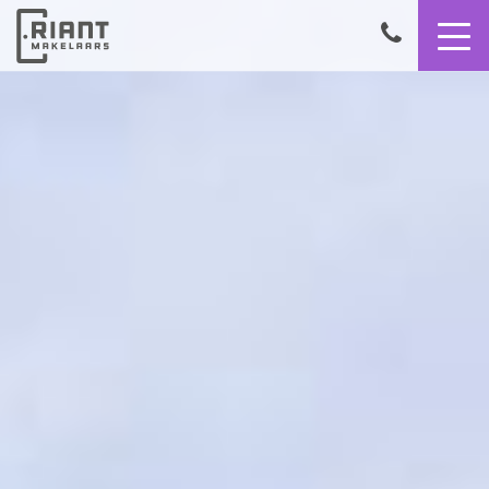
9,4
050
8503356