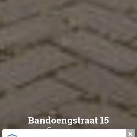
Bandoengstraat 15
Groningen
Slui