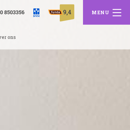
9,4
0 8503356
ver ons