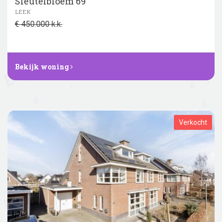
Sleutelbloem 69
LEEK
€ 450.000 k.k.
Bekijk woning
Verkocht