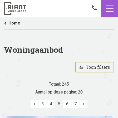
9,4
050
8503356
Aanbod
Home
Woningaanbod
Toon filters
Totaal: 245
Aantal op deze pagina: 20
Vorige
Volgende
3
4
5
6
7