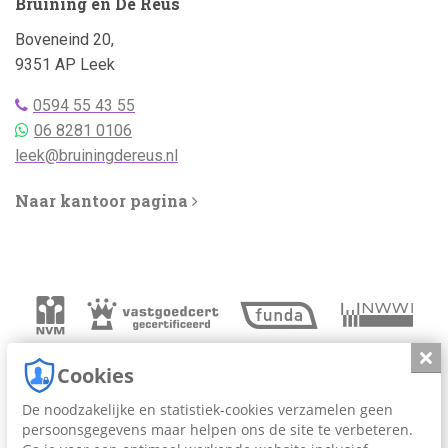
Bruining en De Reus
Adres:
Boveneind 20,
9351 AP Leek
Telefoonnummer
0594 55 43 55
bellen:
Telefoonnummer
06 8281 0106
WhatsApp:
Emailadres:
leek@bruiningdereus.nl
Naar kantoor pagina
Slui
Cookies
De noodzakelijke en statistiek-cookies verzamelen geen
persoonsgegevens maar helpen ons de site te verbeteren.