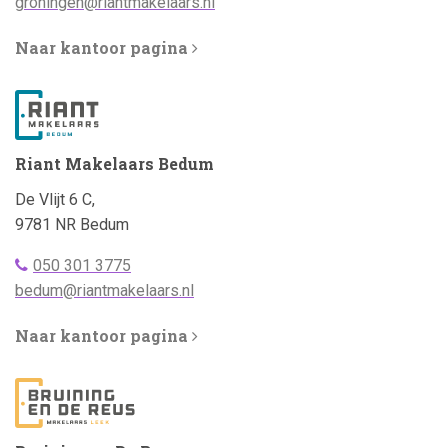
bellen:
Emailadres:
groningen@riantmakelaars.nl
Naar kantoor pagina
Riant Makelaars Bedum
Adres:
De Vlijt 6 C,
9781 NR Bedum
Telefoonnummer
050 301 3775
bellen:
Emailadres:
bedum@riantmakelaars.nl
Naar kantoor pagina