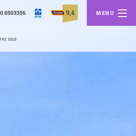
9,4
0 8503356
ver ons