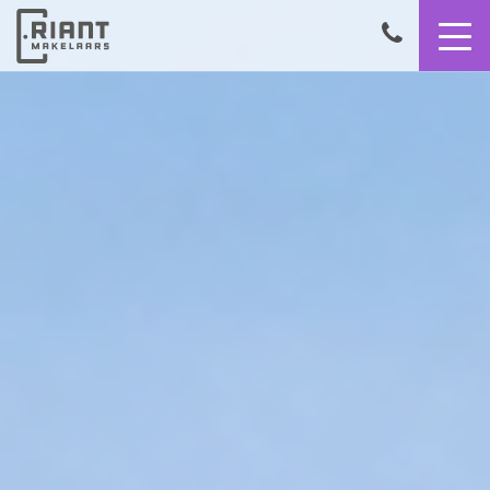
9,4
050
8503356