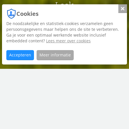
Leek
Slui
Cookies
De noodzakelijke en statistiek-cookies verzamelen geen
Foto's
persoonsgegevens maar helpen ons de site te verbeteren.
Ga je voor een optimaal werkende website inclusief
Plattegrond
embedded content?
Lees meer over cookies
Brochure
Accepteren
Meer informatie
Home
Kardinaalsmuts
Aanbod
20
contact met
Bruining en De Reus
0594 55 43 55
leek@bruiningdereus.nl
06 8281 0106