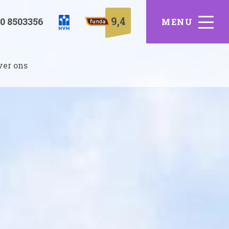
9,4
0 8503356
ver ons