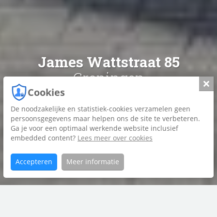
James Wattstraat 85
Groningen
Slui
Cookies
De noodzakelijke en statistiek-cookies verzamelen geen
Foto's
persoonsgegevens maar helpen ons de site te verbeteren.
Ga je voor een optimaal werkende website inclusief
Plattegrond
embedded content?
Lees meer over cookies
Brochure
Accepteren
Meer informatie
Home
James
Aanbod
Wattstraat