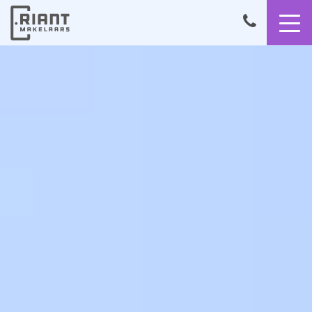
9,4
050
8503356