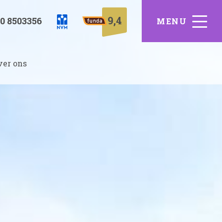
9,4
0 8503356
ver ons