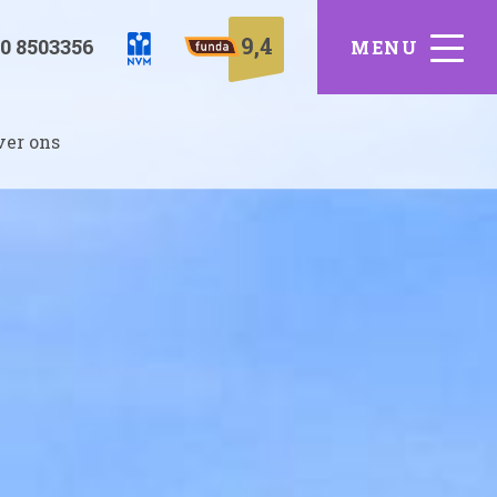
9,4
0 8503356
ver ons