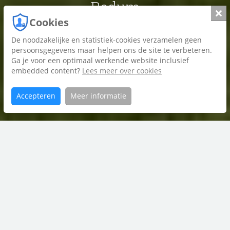
Bedum
Slui
Cookies
De noodzakelijke en statistiek-cookies verzamelen geen
Foto's
persoonsgegevens maar helpen ons de site te verbeteren.
Ga je voor een optimaal werkende website inclusief
Plattegrond
embedded content?
Lees meer over cookies
Brochure
Accepteren
Meer informatie
Home
Boterdiep
Aanbod
Wz
41
contact met
Riant Makelaars Bedum
050 301 3775
bedum@riantmakelaars.nl
De Vlijt 6 C, 9781 NR Bedum