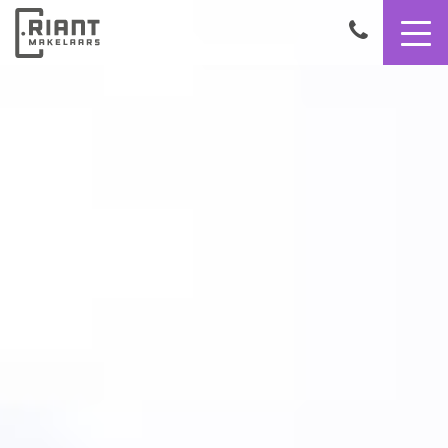
9,4
050
8503356