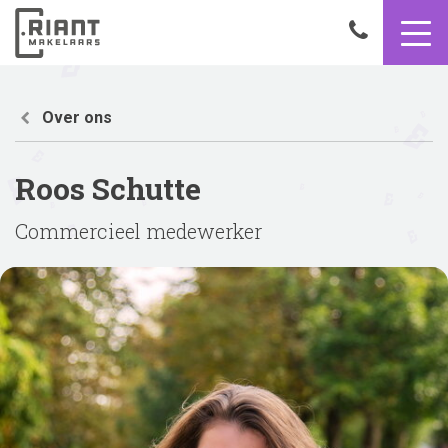
9,4
050
8503356
Home
Roos
Over ons
Schutte
Roos Schutte
Commercieel medewerker