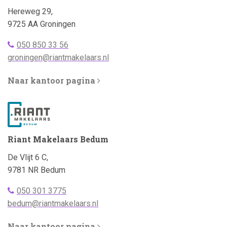
Adres:
Hereweg 29,
9725 AA Groningen
Telefoonnummer
050 850 33 56
bellen:
Emailadres:
groningen@riantmakelaars.nl
Naar kantoor pagina
Riant Makelaars Bedum
Adres:
De Vlijt 6 C,
9781 NR Bedum
Telefoonnummer
050 301 3775
bellen:
Emailadres:
bedum@riantmakelaars.nl
Naar kantoor pagina