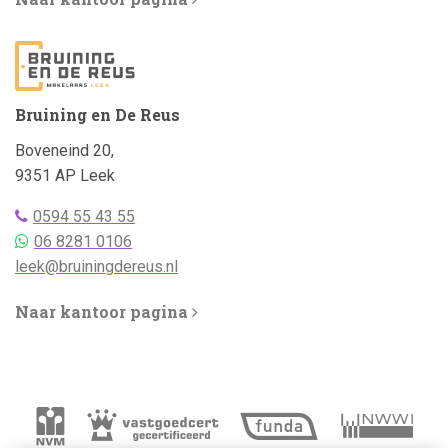
Bruining en De Reus
Adres:
Boveneind 20,
9351 AP Leek
Telefoonnummer
0594 55 43 55
bellen:
Telefoonnummer
06 8281 0106
WhatsApp:
Emailadres:
leek@bruiningdereus.nl
Naar kantoor pagina