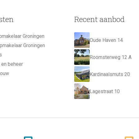
sten
Recent aanbod
pmakelaar Groningen
Oude Haven 14
pmakelaar Groningen
s
Roomsterweg 12 A
 en beheer
bouw
Kardinaalsmuts 20
Lagestraat 10