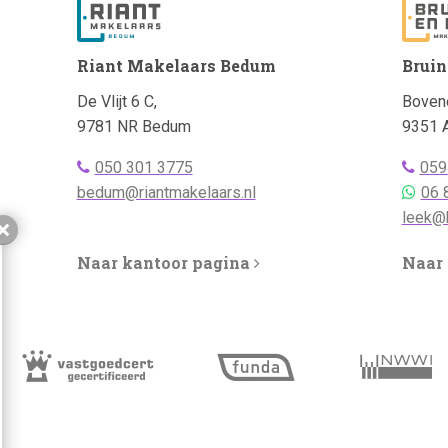
Riant Makelaars Bedum
Bruin
Adres:
Adres:
De Vlijt 6 C,
Bovene
9781 NR Bedum
9351 
Telefoonnummer
Telef
050 301 3775
059
bellen:
Emailadres:
bellen:
Telef
bedum@riantmakelaars.nl
06 
Whats
Emaila
leek@b
Sluiten
Naar kantoor pagina
Naar