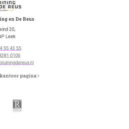
ing en De Reus
ind 20,
AP Leek
oonnummer
4 55 43 55
oonnummer
8281 0106
App:
dres:
ruiningdereus.nl
 kantoor pagina