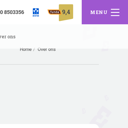
9,4
0 8503356
ver ons
Home
Over ons