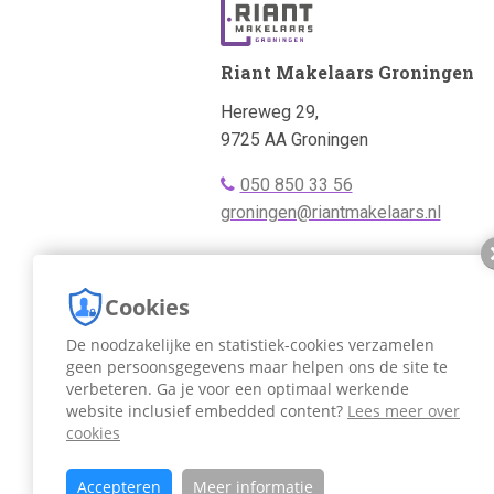
Riant Makelaars Groningen
Adres:
Hereweg 29,
9725 AA Groningen
Telefoonnummer
050 850 33 56
bellen:
Emailadres:
groningen@riantmakelaars.nl
Naar kantoor pagina
Cookies
De noodzakelijke en statistiek-cookies verzamelen
geen persoonsgegevens maar helpen ons de site te
verbeteren. Ga je voor een optimaal werkende
website inclusief embedded content?
Lees meer over
cookies
Accepteren
Meer informatie