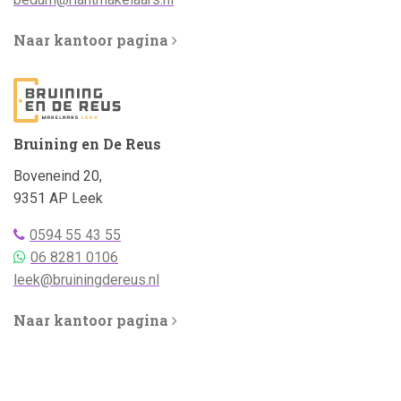
Naar kantoor pagina
Bruining en De Reus
Adres:
Boveneind 20,
9351 AP Leek
Telefoonnummer
0594 55 43 55
bellen:
Telefoonnummer
06 8281 0106
WhatsApp:
Emailadres:
leek@bruiningdereus.nl
Naar kantoor pagina