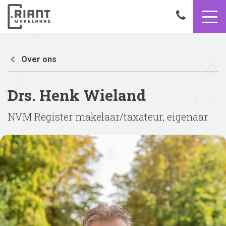
9,4
050
8503356
Home
Drs.
Over ons
Henk
Wieland
Drs. Henk Wieland
NVM Register makelaar/taxateur, eigenaar