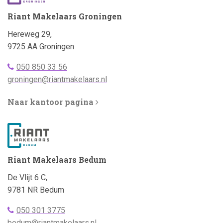
Riant Makelaars Groningen
Adres:
Hereweg 29,
9725 AA Groningen
Telefoonnummer
050 850 33 56
bellen:
Emailadres:
groningen@riantmakelaars.nl
Naar kantoor pagina
Riant Makelaars Bedum
Adres:
De Vlijt 6 C,
9781 NR Bedum
Telefoonnummer
050 301 3775
bellen:
Emailadres:
bedum@riantmakelaars.nl