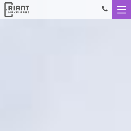
9,4
050
8503356