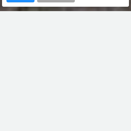
Home
Wethouder
Aanbod
Hamsterlaan
5
contact met
Bruining en De Reus
0594 55 43 55
leek@bruiningdereus.nl
06 8281 0106
Boveneind 20, 9351 AP Leek
bruiningdereus.nl
Verkocht
€ 425.000 k.k.
Wethouder Hamsterlaan 5,
Leek