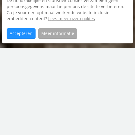
De noodzakelijke en statistiek-cookies verzamelen geen
Foto's
persoonsgegevens maar helpen ons de site te verbeteren.
Ga je voor een optimaal werkende website inclusief
Plattegrond
embedded content?
Lees meer over cookies
Brochure
Accepteren
Meer informatie
Home
S.S.
Aanbod
Rosensteinlaan
6
contact met
Riant Makelaars Groningen
050 850 33 56
groningen@riantmakelaars.nl
Hereweg 29, 9725 AA Groningen