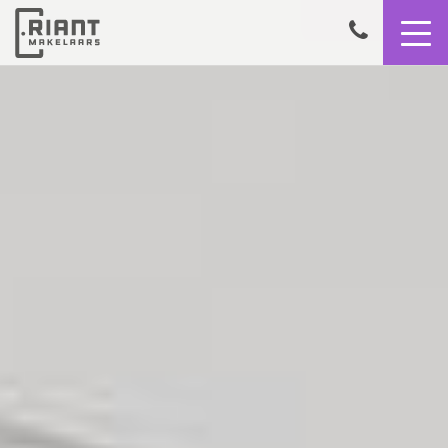
9,4
050
8503356