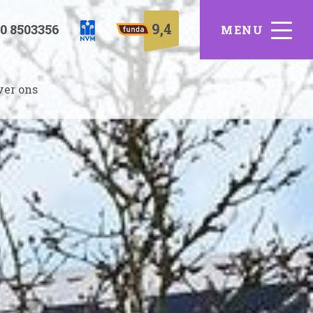
9,4
0 8503356
ver ons