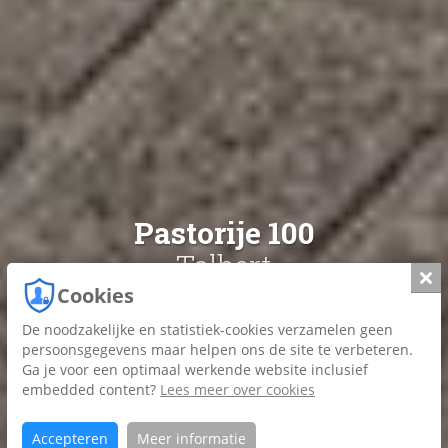
Pastorije 100
Tolbert
Slui
Cookies
De noodzakelijke en statistiek-cookies verzamelen geen
Foto's
persoonsgegevens maar helpen ons de site te verbeteren.
Ga je voor een optimaal werkende website inclusief
Plattegrond
embedded content?
Lees meer over cookies
Brochure
Accepteren
Meer informatie