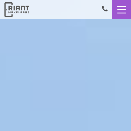
9,4
050
8503356