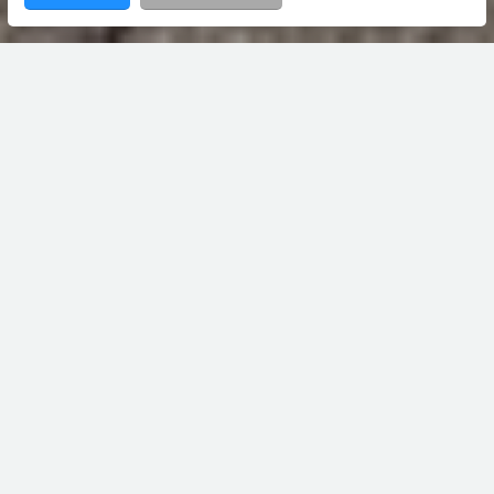
Home
Pastorije
Aanbod
100
contact met
Bruining en De Reus
0594 55 43 55
leek@bruiningdereus.nl
06 8281 0106
Boveneind 20, 9351 AP Leek
bruiningdereus.nl
Verkocht
€ 550.000 k.k.
Pastorije 100,
Tolbert