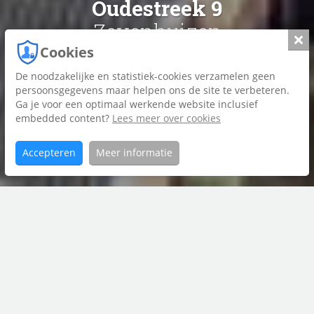
Oudestreek 9
Zevenhuizen
Slui
Cookies
De noodzakelijke en statistiek-cookies verzamelen geen
Foto's
persoonsgegevens maar helpen ons de site te verbeteren.
Ga je voor een optimaal werkende website inclusief
Plattegrond
embedded content?
Lees meer over cookies
Brochure
Accepteren
Meer informatie
Home
Oudestreek
Aanbod
9
contact met
Bruining en De Reus
0594 55 43 55
leek@bruiningdereus.nl