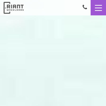
9,4
050
8503356