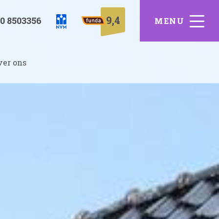
9,4
0 8503356
ver ons