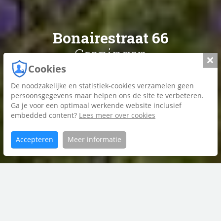
Bonairestraat 66
Groningen
Slui
Cookies
De noodzakelijke en statistiek-cookies verzamelen geen
Foto's
persoonsgegevens maar helpen ons de site te verbeteren.
Ga je voor een optimaal werkende website inclusief
Plattegrond
embedded content?
Lees meer over cookies
Brochure
Accepteren
Meer informatie
Home
Bonairestraat
Aanbod
66
contact met
Riant Makelaars Groningen