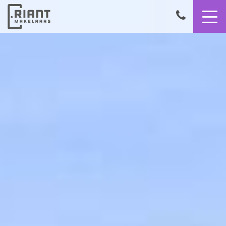
9,4
050
8503356