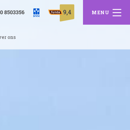
9,4
0 8503356
ver ons