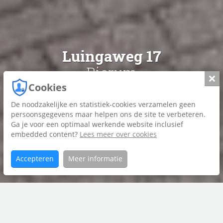
Luingaweg 17
Bierum
Slui
Cookies
De noodzakelijke en statistiek-cookies verzamelen geen
Foto's
persoonsgegevens maar helpen ons de site te verbeteren.
Ga je voor een optimaal werkende website inclusief
Plattegrond
embedded content?
Lees meer over cookies
Brochure
Accepteren
Meer informatie
Home
Luingaweg
Aanbod
17