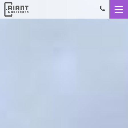
9,4
050
8503356