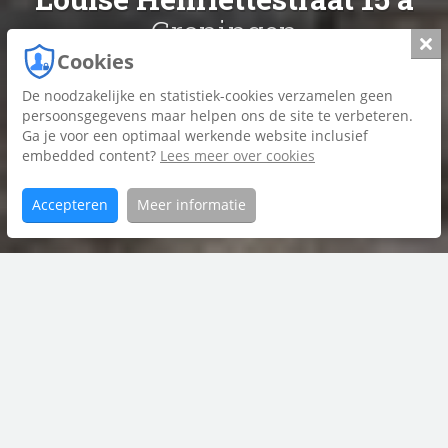
Groningen
Slui
Cookies
De noodzakelijke en statistiek-cookies verzamelen geen
Foto's
persoonsgegevens maar helpen ons de site te verbeteren.
Ga je voor een optimaal werkende website inclusief
Plattegrond
embedded content?
Lees meer over cookies
Brochure
Accepteren
Meer informatie
Home
Louise
Aanbod
Henriettestraat
15
contact met
a
Riant Makelaars Groningen
050 850 33 56
groningen@riantmakelaars.nl
Hereweg 29, 9725 AA Groningen