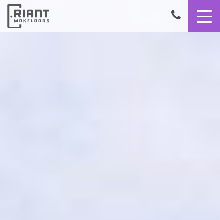
9,4
050
8503356