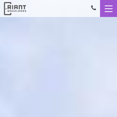
9,4
050
8503356