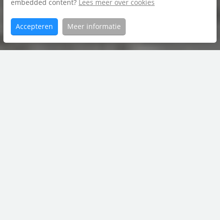
embedded content?
Lees meer over cookies
Brochure
Accepteren
Meer informatie
Home
Lignelaan
Aanbod
24
contact met
Bruining en De Reus
0594 55 43 55
leek@bruiningdereus.nl
06 8281 0106
Boveneind 20, 9351 AP Leek
bruiningdereus.nl
Verkocht