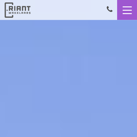
9,4
050
8503356