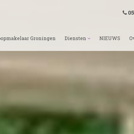
05
opmakelaar Groningen
Diensten
NIEUWS
O