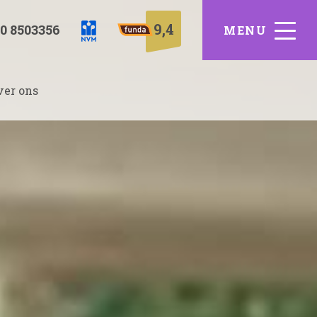
9,4
0 8503356
ver ons