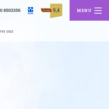
9,4
0 8503356
ver ons