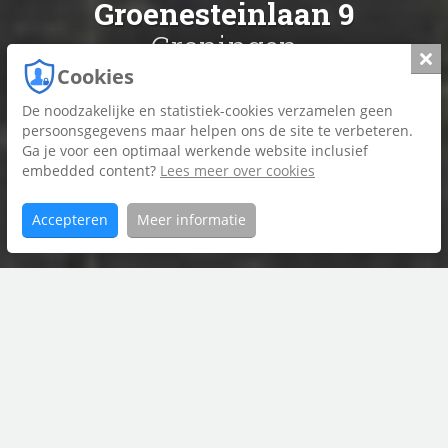
Groenesteinlaan 9
Groningen
Slui
Cookies
De noodzakelijke en statistiek-cookies verzamelen geen
Foto's
persoonsgegevens maar helpen ons de site te verbeteren.
Ga je voor een optimaal werkende website inclusief
Plattegrond
embedded content?
Lees meer over cookies
Brochure
Accepteren
Meer informatie
Home
Groenesteinlaan
Aanbod
9
contact met
Riant Makelaars Groningen
050 850 33 56
groningen@riantmakelaars.nl