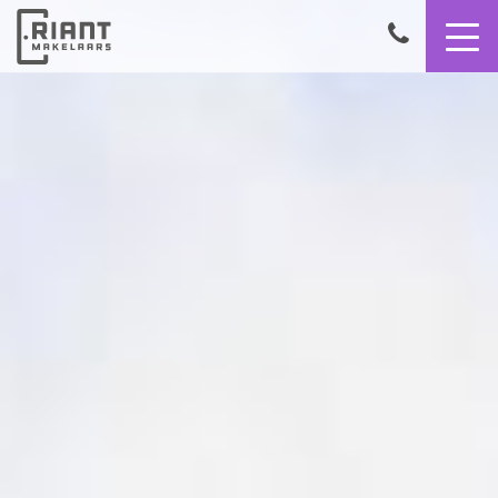
9,4
050
8503356