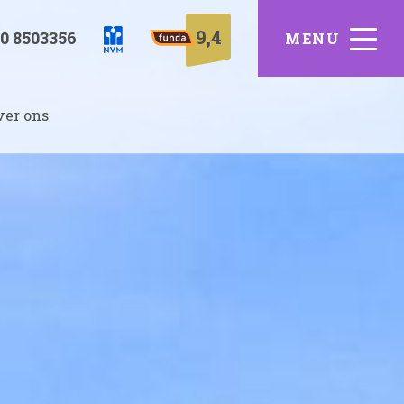
9,4
0 8503356
ver ons