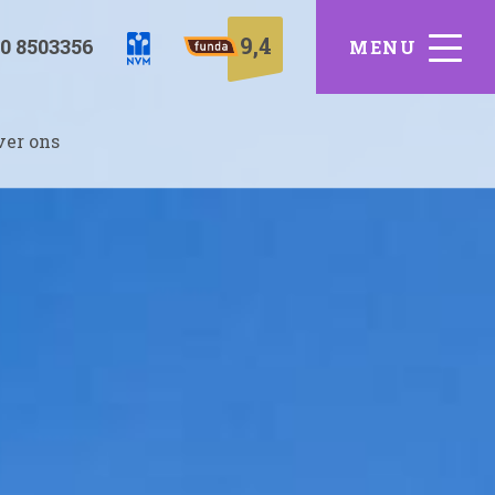
9,4
0 8503356
ver ons